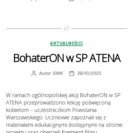
wpisu
wpisu
Kategorie
AKTUALNOŚCI
BohaterON w SP ATENA
Autor:
SWK
29/10/2025
Autor
Data
wpisu
wpisu
W ramach ogólnopolskiej akcji BohaterON w SP
ATENA przeprowadzono lekcję poświęconą
kobietom – uczestniczkom Powstania
Warszawskiego. Uczniowie zapoznali się z
materiałami edukacyjnymi dostępnymi na stronie
projektu oraz obejrzeli fragment filmu