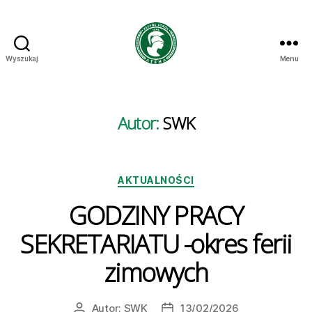
Wyszukaj
Menu
Atena
Info
Autor:
SWK
Kategorie
AKTUALNOŚCI
GODZINY PRACY
SEKRETARIATU -okres ferii
zimowych
Autor:
SWK
13/02/2026
Autor
Data