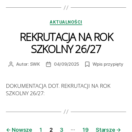
Kategorie
AKTUALNOŚCI
REKRUTACJA NA ROK
SZKOLNY 26/27
Autor:
SWK
04/09/2025
Wpis przypięty
Autor
Data
wpisu
wpisu
DOKUMENTACJA DOT. REKRUTACJI NA ROK
SZKOLNY 26/27:
Stronicowanie
…
←
Nowsze
1
2
3
19
Starsze
→